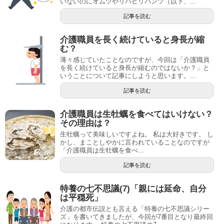
いないのにオムツやリハビリパンツ（以下、...
記事を読む
介護職員を長く続けていると身長が縮
む？
薄々感じていたことなのですが、今回は「介護職員
を長く続けていると身長が縮むのではないか？」と
いうことについて記事にしようと思います。...
記事を読む
介護職員は生牡蠣を食べてはいけない？
その理由は？
生牡蠣って美味しいですよね。 私は大好きです。 し
かし、まことしやかに言われていることなのですが
「介護職員は生牡蠣を食べ...
記事を読む
特養の七不思議(7)「親には延命、自分
は平穏死」
介護の都市伝説とも言える「特養の七不思議シリー
ズ」を書いてきましたが、今回が7番目となり最終回