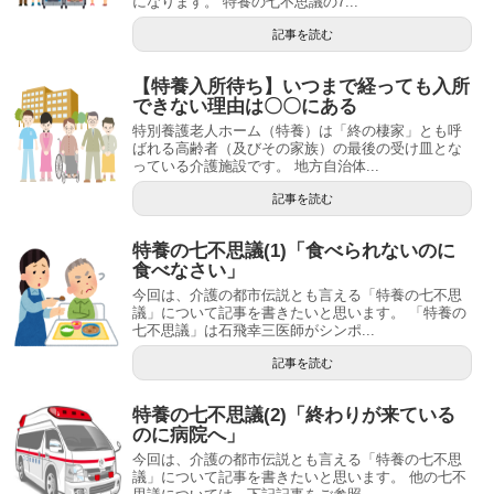
になります。 特養の七不思議の7...
記事を読む
【特養入所待ち】いつまで経っても入所
できない理由は〇〇にある
特別養護老人ホーム（特養）は「終の棲家」とも呼
ばれる高齢者（及びその家族）の最後の受け皿とな
っている介護施設です。 地方自治体...
記事を読む
特養の七不思議(1)「食べられないのに
食べなさい」
今回は、介護の都市伝説とも言える「特養の七不思
議」について記事を書きたいと思います。 「特養の
七不思議」は石飛幸三医師がシンポ...
記事を読む
特養の七不思議(2)「終わりが来ている
のに病院へ」
今回は、介護の都市伝説とも言える「特養の七不思
議」について記事を書きたいと思います。 他の七不