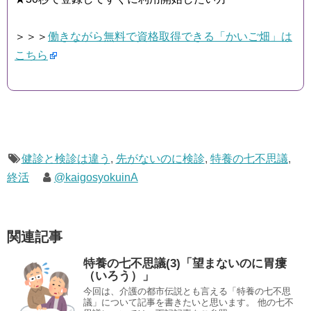
＞＞＞
働きながら無料で資格取得できる「かいご畑」は
こちら
健診と検診は違う
,
先がないのに検診
,
特養の七不思議
,
終活
@kaigosyokuinA
関連記事
特養の七不思議(3)「望まないのに胃瘻
（いろう）」
今回は、介護の都市伝説とも言える「特養の七不思
議」について記事を書きたいと思います。 他の七不