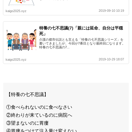
2019-09-10 10:19
kaigo2025.xyz
特養の七不思議(7)「親には延命、自分は平穏
死」
介護の都市伝説とも言える「特養の七不思議シリーズ」を
書いてきましたが、今回が7番目となり最終回になります。
特養の七不思議の7...
2019-10-29 18:07
kaigo2025.xyz
【特養の七不思議】
①食べられないのに食べなさい
②終わりが来ているのに病院へ
③望まないのに胃瘻
④胃瘻をつけて注入量は変えない