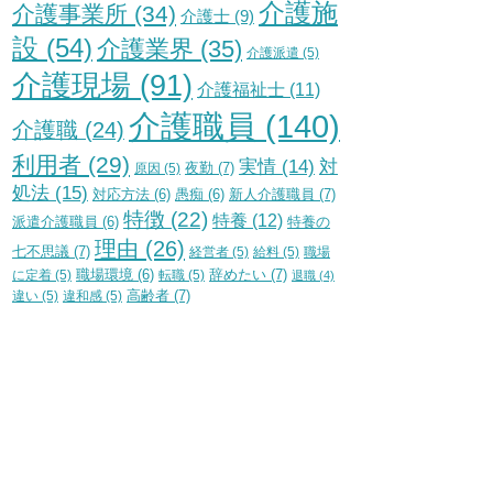
介護施
介護事業所
(34)
介護士
(9)
設
(54)
介護業界
(35)
介護派遣
(5)
介護現場
(91)
介護福祉士
(11)
介護職員
(140)
介護職
(24)
利用者
(29)
実情
(14)
対
夜勤
(7)
原因
(5)
処法
(15)
新人介護職員
(7)
対応方法
(6)
愚痴
(6)
特徴
(22)
特養
(12)
特養の
派遣介護職員
(6)
理由
(26)
七不思議
(7)
経営者
(5)
給料
(5)
職場
辞めたい
(7)
に定着
(5)
職場環境
(6)
転職
(5)
退職
(4)
高齢者
(7)
違い
(5)
違和感
(5)