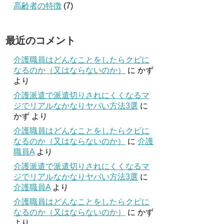
高齢者の特徴
(7)
最近のコメント
介護職員はどんなことをしたらクビに
なるのか（又はならないのか）
に
かず
より
介護派遣で派遣切りされにくくなるマ
ジでリアルなかなりヤバい方法3選
に
かず
より
介護職員はどんなことをしたらクビに
なるのか（又はならないのか）
に
介護
職員A
より
介護派遣で派遣切りされにくくなるマ
ジでリアルなかなりヤバい方法3選
に
介護職員A
より
介護職員はどんなことをしたらクビに
なるのか（又はならないのか）
に
かず
より