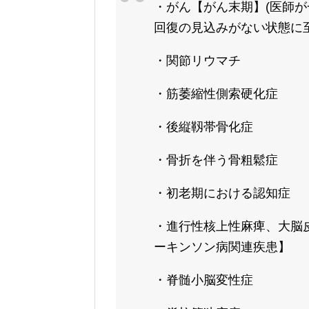
・がん【がん末期】(医師
回復の見込みがない状態に
・関節リウマチ
・筋萎縮性側索硬化症
・後縦靱帯骨化症
・骨折を伴う骨粗鬆症
・初老期における認知症
・進行性核上性麻痺、大脳
ーキンソン病関連疾患】
・脊髄小脳変性症