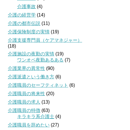
介護事故
(4)
介護の経営学
(14)
介護の都市伝説
(11)
介護保険制度の実情
(19)
介護支援専門員（ケアマネジャー）
(18)
介護施設の夜勤の実情
(19)
ワンオペ夜勤あるある
(7)
介護業界の異常性
(90)
介護派遣という働き方
(6)
介護職員のセーフティネット
(6)
介護職員の将来性
(20)
介護職員の求人
(13)
介護職員の特徴
(63)
キラキラ系介護士
(4)
介護職員を辞めたい
(27)