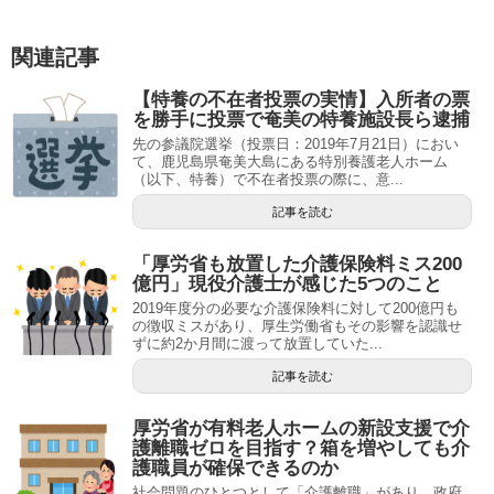
関連記事
【特養の不在者投票の実情】入所者の票
を勝手に投票で奄美の特養施設長ら逮捕
先の参議院選挙（投票日：2019年7月21日）におい
て、鹿児島県奄美大島にある特別養護老人ホーム
（以下、特養）で不在者投票の際に、意...
記事を読む
「厚労省も放置した介護保険料ミス200
億円」現役介護士が感じた5つのこと
2019年度分の必要な介護保険料に対して200億円も
の徴収ミスがあり、厚生労働省もその影響を認識せ
ずに約2か月間に渡って放置していた...
記事を読む
厚労省が有料老人ホームの新設支援で介
護離職ゼロを目指す？箱を増やしても介
護職員が確保できるのか
社会問題のひとつとして「介護離職」があり、政府