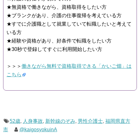
★無資格で働きながら、資格取得をしたい方
★ブランクがあり、介護の仕事復帰を考えている方
★すでに介護職として就業していて転職したいと考えて
いる方
★経験や資格があり、好条件で転職をしたい方
★30秒で登録してすぐに利用開始したい方
＞＞＞
働きながら無料で資格取得できる「かいご畑」は
こちら
52歳
,
人身事故
,
新幹線のぞみ
,
男性介護士
,
福岡県直方
市
@kaigosyokuinA