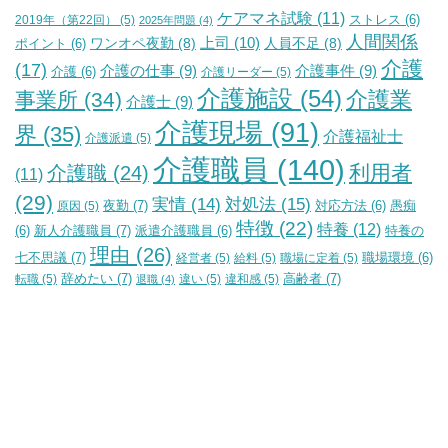
ケアマネ試験
(11)
2019年（第22回）
(5)
ストレス
(6)
2025年問題
(4)
人間関係
上司
(10)
ワンオペ夜勤
(8)
人員不足
(8)
ポイント
(6)
介護
(17)
介護の仕事
(9)
介護事件
(9)
介護
(6)
介護リーダー
(5)
介護施設
(54)
介護業
事業所
(34)
介護士
(9)
介護現場
(91)
界
(35)
介護福祉士
介護派遣
(5)
介護職員
(140)
利用者
介護職
(24)
(11)
(29)
実情
(14)
対処法
(15)
夜勤
(7)
原因
(5)
対応方法
(6)
愚痴
特徴
(22)
特養
(12)
新人介護職員
(7)
特養の
(6)
派遣介護職員
(6)
理由
(26)
七不思議
(7)
経営者
(5)
給料
(5)
職場に定着
(5)
職場環境
(6)
辞めたい
(7)
高齢者
(7)
転職
(5)
違い
(5)
違和感
(5)
退職
(4)