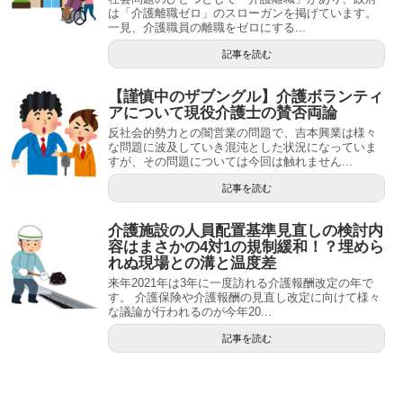
は「介護離職ゼロ」のスローガンを掲げています。
一見、介護職員の離職をゼロにする...
記事を読む
【謹慎中のザブングル】介護ボランティ
アについて現役介護士の賛否両論
反社会的勢力との闇営業の問題で、吉本興業は様々
な問題に波及していき混沌とした状況になっていま
すが、その問題については今回は触れません...
記事を読む
介護施設の人員配置基準見直しの検討内
容はまさかの4対1の規制緩和！？埋めら
れぬ現場との溝と温度差
来年2021年は3年に一度訪れる介護報酬改定の年で
す。 介護保険や介護報酬の見直し改定に向けて様々
な議論が行われるのが今年20...
記事を読む