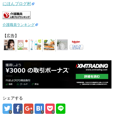
にほんブログ村
介護職員ランキング
【広告】
シェアする
0
0
0
7
0