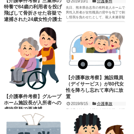
【介護事件考察】三重県の
2019/10/1
介護事件
特養で84歳の利用者を投げ
先日、熊本県合志市の有料老人ホームで
飛ばして骨折させた容疑で
男性入所者が女性職員の背中を包丁で刺
し怪我を負わせたとして、殺人未遂容疑
逮捕された24歳女性介護士
で現行犯逮捕されたという...
記事を読む
2020/1/29
介護事件
新たな介護事件のニュース報道がありま
した。 三重県伊勢市の特別養護老人ホー
ム（以下、特養）で、24歳の女性介護士
が84歳の入所...
記事を読む
【介護事故考察】施設職員
（デイサービス）が80代女
性を降ろし忘れて車内に放
【介護事件考察】グループ
置
ホーム施設長が入所者への
2019/8/15
介護事故
虐待容疑で再逮捕
愛媛県今治市の介護老人福祉施設（併設
のデイサービス）で送迎の際に80歳代の
2019/8/16
介護事件
女性利用者を降ろし忘れて、21時間後に
北海道日高町にある認知症のある高齢者
施設の敷地内で発見さ...
記事を読む
向けのグループホームの施設長が入所者
への虐待容疑で再逮捕されたというニュ