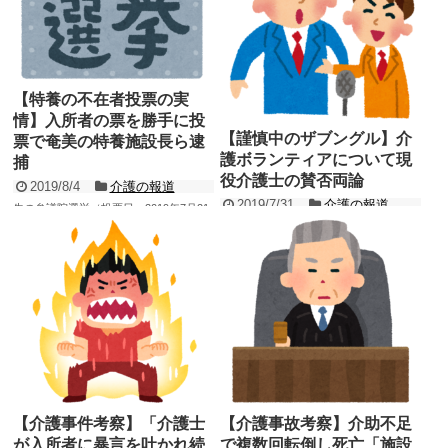
ースが流れてきました。 ...
記事を読む
【特養の不在者投票の実
情】入所者の票を勝手に投
【謹慎中のザブングル】介
票で奄美の特養施設長ら逮
護ボランティアについて現
捕
役介護士の賛否両論
2019/8/4
介護の報道
2019/7/31
介護の報道
先の参議院選挙（投票日：2019年7月21
日）において、鹿児島県奄美大島にある
反社会的勢力との闇営業の問題で、吉本
特別養護老人ホーム（以下、特養）で不
興業は様々な問題に波及していき混沌と
在者投票の際に、意...
した状況になっていますが、その問題に
記事を読む
ついては今回は触れません...
記事を読む
【介護事件考察】「介護士
【介護事故考察】介助不足
が入所者に暴言を吐かれ続
で複数回転倒し死亡「施設