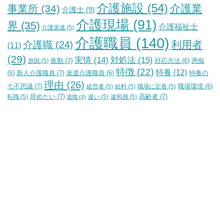
介護施設
(54)
介護業
事業所
(34)
介護士
(9)
介護現場
(91)
界
(35)
介護福祉士
介護派遣
(5)
介護職員
(140)
利用者
介護職
(24)
(11)
(29)
実情
(14)
対処法
(15)
夜勤
(7)
原因
(5)
対応方法
(6)
愚痴
特徴
(22)
特養
(12)
新人介護職員
(7)
特養の
(6)
派遣介護職員
(6)
理由
(26)
七不思議
(7)
経営者
(5)
給料
(5)
職場に定着
(5)
職場環境
(6)
辞めたい
(7)
高齢者
(7)
転職
(5)
違い
(5)
違和感
(5)
退職
(4)