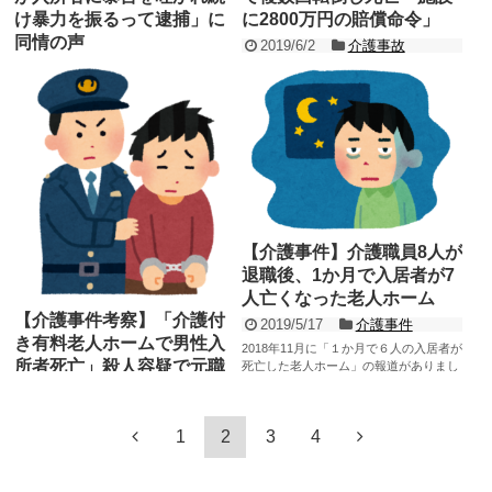
け暴力を振るって逮捕」に
に2800万円の賠償命令」
同情の声
2019/6/2
介護事故
2019/7/4
介護事件
最近、介護現場に逆風となるような事件
や事故が相次いでいます。 おやつのドー
先日（2019年7月2日）に 「58歳の男性
ナツを喉に詰めて死亡した利用者の事件
介護士が90歳の男性入所者に暴言を吐か
では、職員（准看...
れ続けた挙句、暴力を振るってしまい逮
記事を読む
捕された...
記事を読む
【介護事件】介護職員8人が
退職後、1か月で入居者が7
人亡くなった老人ホーム
【介護事件考察】「介護付
2019/5/17
介護事件
き有料老人ホームで男性入
2018年11月に「１か月で６人の入居者が
所者死亡」殺人容疑で元職
死亡した老人ホーム」の報道がありまし
た（その後、死亡者が7人に増える）。
員逮捕
その老人ホ...
記事を読む
2019/5/23
介護事件
1
2
3
4
先日（2019年5月22日）に、またしても
介護施設での事件の報道がありました。
「東京都の介護付き有料老人ホームで当
時82歳の...