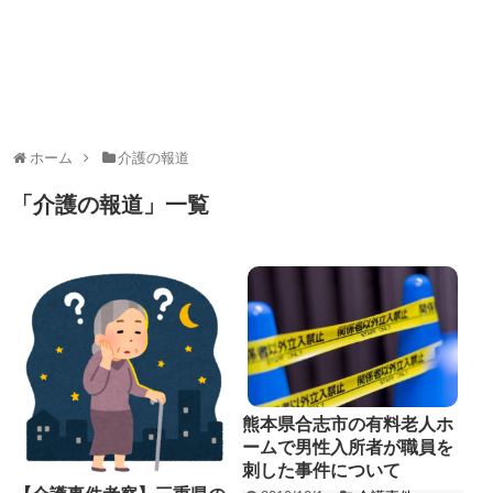
ホーム
介護の報道
「
介護の報道
」
一覧
熊本県合志市の有料老人ホ
ームで男性入所者が職員を
刺した事件について