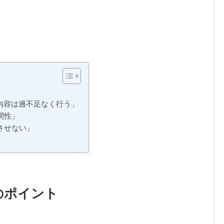
内容は過不足なく行う」
間性」
させない」
のポイント