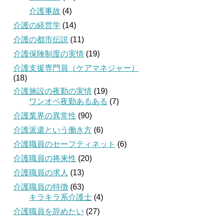
介護事故
(4)
介護の経営学
(14)
介護の都市伝説
(11)
介護保険制度の実情
(19)
介護支援専門員（ケアマネジャー）
(18)
介護施設の夜勤の実情
(19)
ワンオペ夜勤あるある
(7)
介護業界の異常性
(90)
介護派遣という働き方
(6)
介護職員のセーフティネット
(6)
介護職員の将来性
(20)
介護職員の求人
(13)
介護職員の特徴
(63)
キラキラ系介護士
(4)
介護職員を辞めたい
(27)