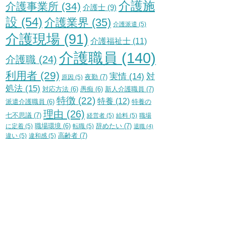
介護施
介護事業所
(34)
介護士
(9)
設
(54)
介護業界
(35)
介護派遣
(5)
介護現場
(91)
介護福祉士
(11)
介護職員
(140)
介護職
(24)
利用者
(29)
実情
(14)
対
夜勤
(7)
原因
(5)
処法
(15)
新人介護職員
(7)
対応方法
(6)
愚痴
(6)
特徴
(22)
特養
(12)
特養の
派遣介護職員
(6)
理由
(26)
七不思議
(7)
経営者
(5)
給料
(5)
職場
辞めたい
(7)
に定着
(5)
職場環境
(6)
転職
(5)
退職
(4)
高齢者
(7)
違い
(5)
違和感
(5)