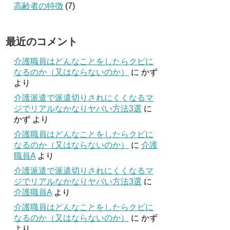
高齢者の特徴
(7)
最近のコメント
介護職員はどんなことをしたらクビに
なるのか（又はならないのか）
に
かず
より
介護派遣で派遣切りされにくくなるマ
ジでリアルなかなりヤバい方法3選
に
かず
より
介護職員はどんなことをしたらクビに
なるのか（又はならないのか）
に
介護
職員A
より
介護派遣で派遣切りされにくくなるマ
ジでリアルなかなりヤバい方法3選
に
介護職員A
より
介護職員はどんなことをしたらクビに
なるのか（又はならないのか）
に
かず
より