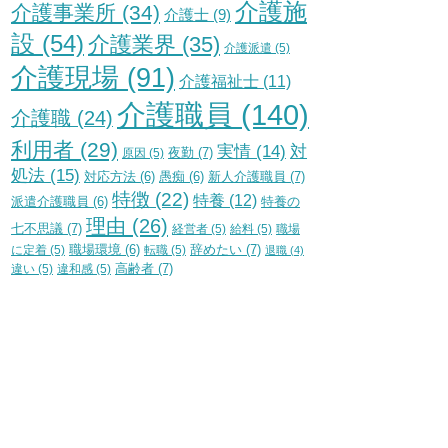
介護施
介護事業所
(34)
介護士
(9)
設
(54)
介護業界
(35)
介護派遣
(5)
介護現場
(91)
介護福祉士
(11)
介護職員
(140)
介護職
(24)
利用者
(29)
実情
(14)
対
夜勤
(7)
原因
(5)
処法
(15)
新人介護職員
(7)
対応方法
(6)
愚痴
(6)
特徴
(22)
特養
(12)
特養の
派遣介護職員
(6)
理由
(26)
七不思議
(7)
経営者
(5)
給料
(5)
職場
辞めたい
(7)
に定着
(5)
職場環境
(6)
転職
(5)
退職
(4)
高齢者
(7)
違い
(5)
違和感
(5)