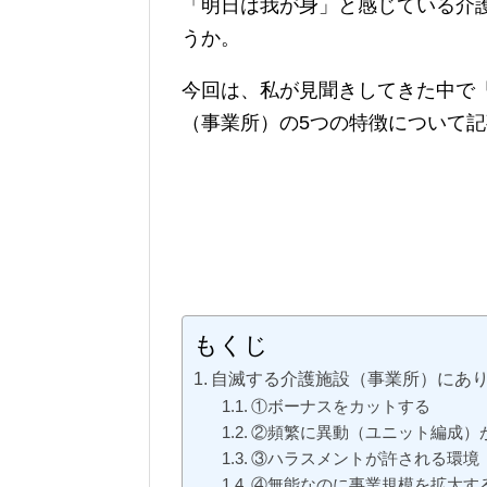
「明日は我が身」と感じている介
うか。
今回は、私が見聞きしてきた中で
（事業所）の5つの特徴について
もくじ
自滅する介護施設（事業所）にあり
①ボーナスをカットする
②頻繁に異動（ユニット編成）
③ハラスメントが許される環境
④無能なのに事業規模を拡大す