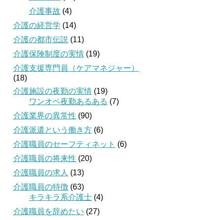
介護事故
(4)
介護の経営学
(14)
介護の都市伝説
(11)
介護保険制度の実情
(19)
介護支援専門員（ケアマネジャー）
(18)
介護施設の夜勤の実情
(19)
ワンオペ夜勤あるある
(7)
介護業界の異常性
(90)
介護派遣という働き方
(6)
介護職員のセーフティネット
(6)
介護職員の将来性
(20)
介護職員の求人
(13)
介護職員の特徴
(63)
キラキラ系介護士
(4)
介護職員を辞めたい
(27)