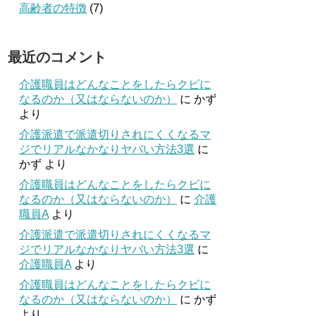
高齢者の特徴
(7)
最近のコメント
介護職員はどんなことをしたらクビに
なるのか（又はならないのか）
に
かず
より
介護派遣で派遣切りされにくくなるマ
ジでリアルなかなりヤバい方法3選
に
かず
より
介護職員はどんなことをしたらクビに
なるのか（又はならないのか）
に
介護
職員A
より
介護派遣で派遣切りされにくくなるマ
ジでリアルなかなりヤバい方法3選
に
介護職員A
より
介護職員はどんなことをしたらクビに
なるのか（又はならないのか）
に
かず
より