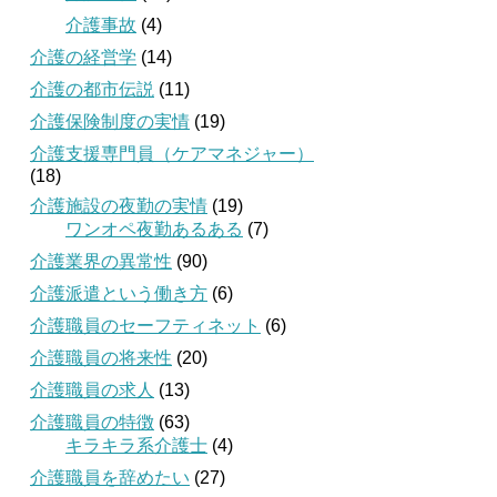
介護事故
(4)
介護の経営学
(14)
介護の都市伝説
(11)
介護保険制度の実情
(19)
介護支援専門員（ケアマネジャー）
(18)
介護施設の夜勤の実情
(19)
ワンオペ夜勤あるある
(7)
介護業界の異常性
(90)
介護派遣という働き方
(6)
介護職員のセーフティネット
(6)
介護職員の将来性
(20)
介護職員の求人
(13)
介護職員の特徴
(63)
キラキラ系介護士
(4)
介護職員を辞めたい
(27)