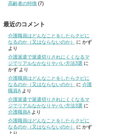
高齢者の特徴
(7)
最近のコメント
介護職員はどんなことをしたらクビに
なるのか（又はならないのか）
に
かず
より
介護派遣で派遣切りされにくくなるマ
ジでリアルなかなりヤバい方法3選
に
かず
より
介護職員はどんなことをしたらクビに
なるのか（又はならないのか）
に
介護
職員A
より
介護派遣で派遣切りされにくくなるマ
ジでリアルなかなりヤバい方法3選
に
介護職員A
より
介護職員はどんなことをしたらクビに
なるのか（又はならないのか）
に
かず
より