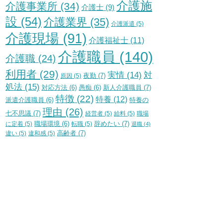
介護施
介護事業所
(34)
介護士
(9)
設
(54)
介護業界
(35)
介護派遣
(5)
介護現場
(91)
介護福祉士
(11)
介護職員
(140)
介護職
(24)
利用者
(29)
実情
(14)
対
夜勤
(7)
原因
(5)
処法
(15)
新人介護職員
(7)
対応方法
(6)
愚痴
(6)
特徴
(22)
特養
(12)
特養の
派遣介護職員
(6)
理由
(26)
七不思議
(7)
経営者
(5)
給料
(5)
職場
辞めたい
(7)
に定着
(5)
職場環境
(6)
転職
(5)
退職
(4)
高齢者
(7)
違い
(5)
違和感
(5)