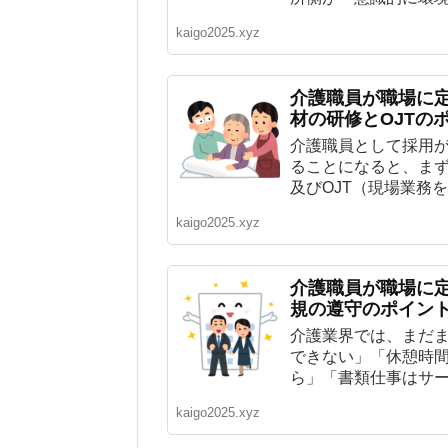
kaigo2025.xyz
介護職員が職場に定
材の研修とOJTの
介護職員として採用
ることになると、ま
及びOJT（現場業務を
kaigo2025.xyz
介護職員が職場に定
規の遵守のポイン
介護業界では、まだ
できない」「休憩時
ら」「書類仕事はサー
kaigo2025.xyz