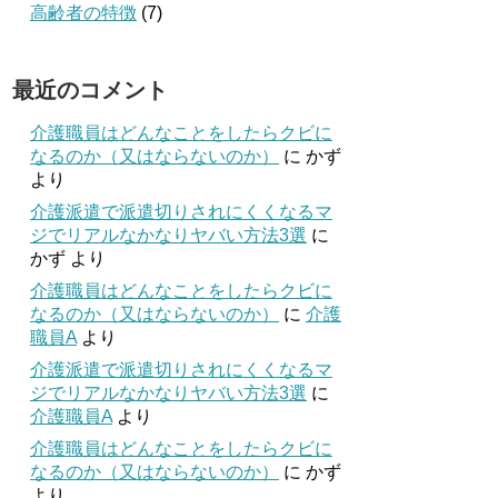
高齢者の特徴
(7)
最近のコメント
介護職員はどんなことをしたらクビに
なるのか（又はならないのか）
に
かず
より
介護派遣で派遣切りされにくくなるマ
ジでリアルなかなりヤバい方法3選
に
かず
より
介護職員はどんなことをしたらクビに
なるのか（又はならないのか）
に
介護
職員A
より
介護派遣で派遣切りされにくくなるマ
ジでリアルなかなりヤバい方法3選
に
介護職員A
より
介護職員はどんなことをしたらクビに
なるのか（又はならないのか）
に
かず
より