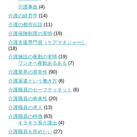
介護事故
(4)
介護の経営学
(14)
介護の都市伝説
(11)
介護保険制度の実情
(19)
介護支援専門員（ケアマネジャー）
(18)
介護施設の夜勤の実情
(19)
ワンオペ夜勤あるある
(7)
介護業界の異常性
(90)
介護派遣という働き方
(6)
介護職員のセーフティネット
(6)
介護職員の将来性
(20)
介護職員の求人
(13)
介護職員の特徴
(63)
キラキラ系介護士
(4)
介護職員を辞めたい
(27)