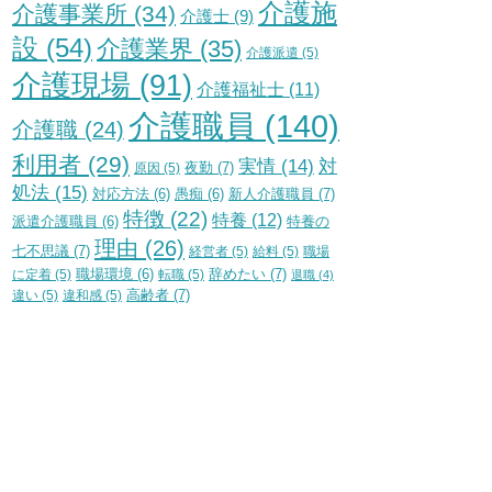
介護施
介護事業所
(34)
介護士
(9)
設
(54)
介護業界
(35)
介護派遣
(5)
介護現場
(91)
介護福祉士
(11)
介護職員
(140)
介護職
(24)
利用者
(29)
実情
(14)
対
夜勤
(7)
原因
(5)
処法
(15)
新人介護職員
(7)
対応方法
(6)
愚痴
(6)
特徴
(22)
特養
(12)
特養の
派遣介護職員
(6)
理由
(26)
七不思議
(7)
経営者
(5)
給料
(5)
職場
辞めたい
(7)
に定着
(5)
職場環境
(6)
転職
(5)
退職
(4)
高齢者
(7)
違い
(5)
違和感
(5)