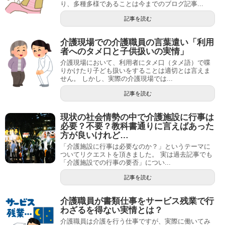
り、多種多様であることは今までのブログ記事...
記事を読む
介護現場での介護職員の言葉遣い「利用
者へのタメ口と子供扱いの実情」
介護現場において、利用者にタメ口（タメ語）で喋
りかけたり子ども扱いをすることは適切とは言えま
せん。 しかし、実際の介護現場では...
記事を読む
現状の社会情勢の中で介護施設に行事は
必要？不要？教科書通りに言えばあった
方が良いけれど…
「介護施設に行事は必要なのか？」というテーマに
ついてリクエストを頂きました。 実は過去記事でも
「介護施設での行事の要否」につい...
記事を読む
介護職員が書類仕事をサービス残業で行
わざるを得ない実情とは？
介護職員は介護を行う仕事ですが、実際に働いてみ