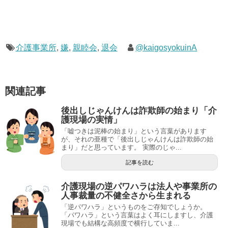
介護事業所
,
嫌
,
親睦会
,
退会
@kaigosyokuinA
関連記事
後出しじゃんけんは詐欺師の始まり「介
護現場の実情」
「嘘つきは泥棒の始まり」という言葉があります
が、それの亜種で「後出しじゃんけんは詐欺師の始
まり」だと思っています。 実際のじゃ...
記事を読む
介護現場の逆パワハラは法人や事業所の
人事裁量の不健全さから生まれる
「逆パワハラ」というものをご存知でしょうか。
「パワハラ」という言葉はよく耳にしますし、介護
現場でも結構な高頻度で横行していま...