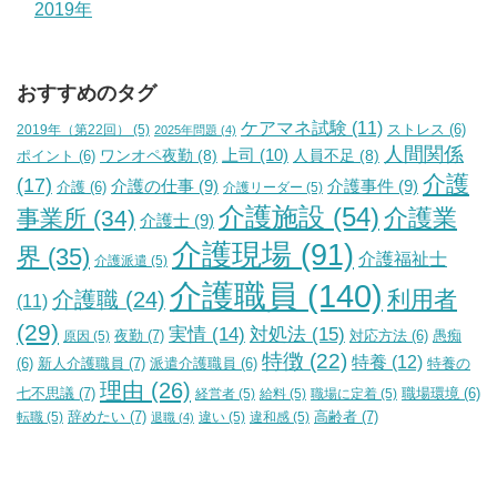
2019年
おすすめのタグ
ケアマネ試験
(11)
2019年（第22回）
(5)
ストレス
(6)
2025年問題
(4)
人間関係
上司
(10)
ワンオペ夜勤
(8)
人員不足
(8)
ポイント
(6)
介護
(17)
介護の仕事
(9)
介護事件
(9)
介護
(6)
介護リーダー
(5)
介護施設
(54)
介護業
事業所
(34)
介護士
(9)
介護現場
(91)
界
(35)
介護福祉士
介護派遣
(5)
介護職員
(140)
利用者
介護職
(24)
(11)
(29)
実情
(14)
対処法
(15)
夜勤
(7)
原因
(5)
対応方法
(6)
愚痴
特徴
(22)
特養
(12)
新人介護職員
(7)
特養の
(6)
派遣介護職員
(6)
理由
(26)
七不思議
(7)
経営者
(5)
給料
(5)
職場に定着
(5)
職場環境
(6)
辞めたい
(7)
高齢者
(7)
転職
(5)
違い
(5)
違和感
(5)
退職
(4)