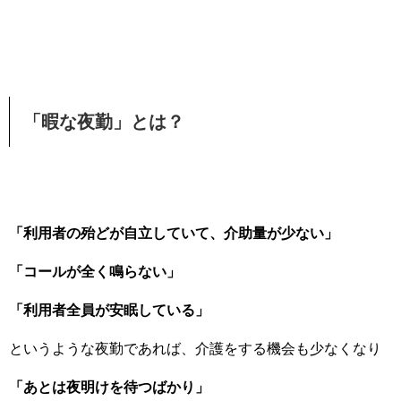
「暇な夜勤」とは？
「利用者の殆どが自立していて、介助量が少ない」
「コールが全く鳴らない」
「利用者全員が安眠している」
というような夜勤であれば、介護をする機会も少なくなり
「あとは夜明けを待つばかり」