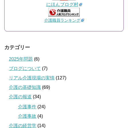
にほんブログ村
介護職員ランキング
カテゴリー
2025年問題
(6)
ブログについて
(7)
リアル介護現場の実情
(127)
介護の基礎知識
(69)
介護の報道
(34)
介護事件
(24)
介護事故
(4)
介護の経営学
(14)