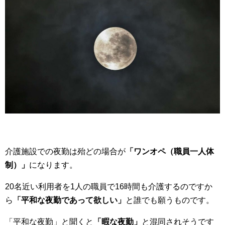
介護施設での夜勤は殆どの場合が
「ワンオペ（職員一人体
制）」
になります。
20名近い利用者を1人の職員で16時間も介護するのですか
ら
「平和な夜勤であって欲しい」
と誰でも願うものです。
「平和な夜勤」と聞くと
「暇な夜勤」
と混同されそうです