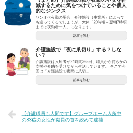
【まとめ】介護職の私が夜勤の不安を軽
減するために気をつけていることや個人
的なジンクス
ワンオペ夜勤の場合、介護施設（事業所）によって
も違ってくるでしょうが、大体「20時頃～翌朝7時頃
までは夜勤者一人」になります。 ...
記事を読む
介護施設で「夜に爪切り」する？しな
い？
介護施設は入所者が24時間365日、職員から何らかの
支援や介助を受けながら生活しています。 そこで今
回は「介護施設で夜間に爪切...
記事を読む
【介護職員も人間です】グループホーム入所中
の83歳の女性が職員の首を絞めて逮捕