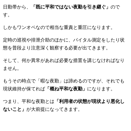
日勤帯から、
「既に平和ではない夜勤を引き継ぐ」
ので
す。
しかもワンオペなので相当な重責と重圧になります。
定時の巡視や排泄介助のほかに、バイタル測定をしたり状
態を普段より注意深く観察する必要が出てきます。
そして、何か異常があれば必要な措置を講じなければなり
ません。
もうその時点で「暇な夜勤」は諦めるのですが、それでも
現状維持が保てれば
「概ね平和な夜勤」
になります。
つまり、平和な夜勤とは
「利用者の状態が現状より悪化し
ないこと」
が大前提になってきます。