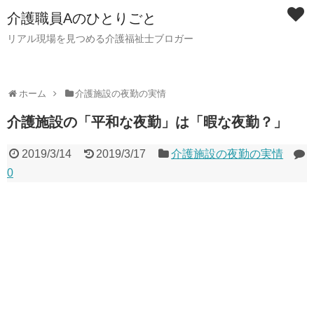
介護職員Aのひとりごと
リアル現場を見つめる介護福祉士ブロガー
ホーム
介護施設の夜勤の実情
介護施設の「平和な夜勤」は「暇な夜勤？」
2019/3/14
2019/3/17
介護施設の夜勤の実情
0