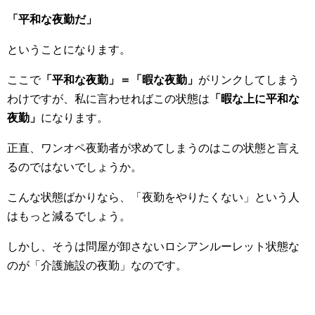
「平和な夜勤だ」
ということになります。
ここで
「平和な夜勤」＝「暇な夜勤」
がリンクしてしまう
わけですが、私に言わせればこの状態は
「暇な上に平和な
夜勤」
になります。
正直、ワンオペ夜勤者が求めてしまうのはこの状態と言え
るのではないでしょうか。
こんな状態ばかりなら、「夜勤をやりたくない」という人
はもっと減るでしょう。
しかし、そうは問屋が卸さないロシアンルーレット状態な
のが「介護施設の夜勤」なのです。