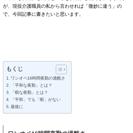
が、現役介護職員の私から言わせれば「微妙に違う」の
で、今回記事に書きたいと思います。
もくじ
ワンオペ16時間夜勤の過酷さ
「平和な夜勤」とは？
「暇な夜勤」とは？
「平和」でも「暇」がない
最後に