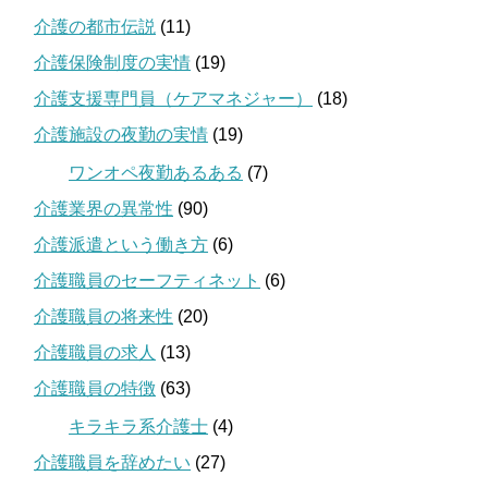
介護の都市伝説
(11)
介護保険制度の実情
(19)
介護支援専門員（ケアマネジャー）
(18)
介護施設の夜勤の実情
(19)
ワンオペ夜勤あるある
(7)
介護業界の異常性
(90)
介護派遣という働き方
(6)
介護職員のセーフティネット
(6)
介護職員の将来性
(20)
介護職員の求人
(13)
介護職員の特徴
(63)
キラキラ系介護士
(4)
介護職員を辞めたい
(27)