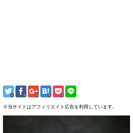
0
0
0
8
0
※当サイトはアフィリエイト広告を利用しています。