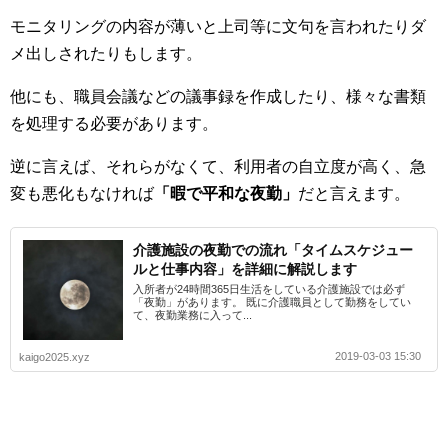
モニタリングの内容が薄いと上司等に文句を言われたりダ
メ出しされたりもします。
他にも、職員会議などの議事録を作成したり、様々な書類
を処理する必要があります。
逆に言えば、それらがなくて、利用者の自立度が高く、急
変も悪化もなければ
「暇で平和な夜勤」
だと言えます。
介護施設の夜勤での流れ「タイムスケジュー
ルと仕事内容」を詳細に解説します
入所者が24時間365日生活をしている介護施設では必ず
「夜勤」があります。 既に介護職員として勤務をしてい
て、夜勤業務に入って...
2019-03-03 15:30
kaigo2025.xyz