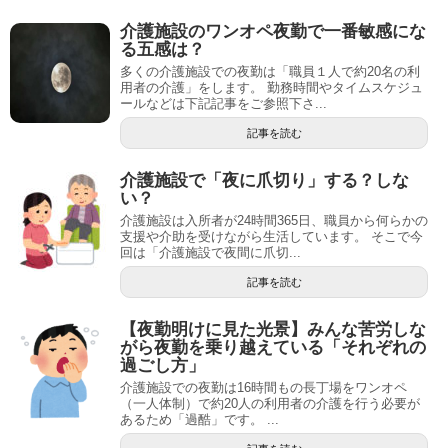
介護施設のワンオペ夜勤で一番敏感にな
る五感は？
多くの介護施設での夜勤は「職員１人で約20名の利
用者の介護」をします。 勤務時間やタイムスケジュ
ールなどは下記記事をご参照下さ...
記事を読む
介護施設で「夜に爪切り」する？しな
い？
介護施設は入所者が24時間365日、職員から何らかの
支援や介助を受けながら生活しています。 そこで今
回は「介護施設で夜間に爪切...
記事を読む
【夜勤明けに見た光景】みんな苦労しな
がら夜勤を乗り越えている「それぞれの
過ごし方」
介護施設での夜勤は16時間もの長丁場をワンオペ
（一人体制）で約20人の利用者の介護を行う必要が
あるため「過酷」です。 ...