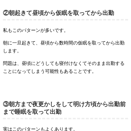
②朝起きて昼頃から仮眠を取ってから出勤
私もこのパターンが多いです。
朝に一旦起きて、昼頃から数時間の仮眠を取ってから出勤
します。
問題は、昼頃にどうしても寝付けなくてそのまま出勤する
ことになってしまう可能性もあることです。
③朝方まで夜更かしをして明け方頃から出勤前
まで睡眠を取って出勤
実はこのパターンもよくあります。