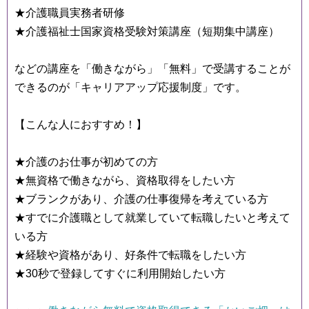
★介護職員実務者研修
★介護福祉士国家資格受験対策講座（短期集中講座）
などの講座を「働きながら」「無料」で受講することが
できるのが「キャリアアップ応援制度」です。
【こんな人におすすめ！】
★介護のお仕事が初めての方
★無資格で働きながら、資格取得をしたい方
★ブランクがあり、介護の仕事復帰を考えている方
★すでに介護職として就業していて転職したいと考えて
いる方
★経験や資格があり、好条件で転職をしたい方
★30秒で登録してすぐに利用開始したい方