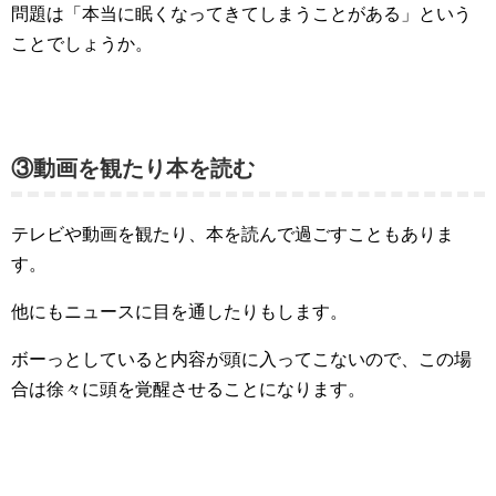
問題は「本当に眠くなってきてしまうことがある」という
ことでしょうか。
③動画を観たり本を読む
テレビや動画を観たり、本を読んで過ごすこともありま
す。
他にもニュースに目を通したりもします。
ボーっとしていると内容が頭に入ってこないので、この場
合は徐々に頭を覚醒させることになります。