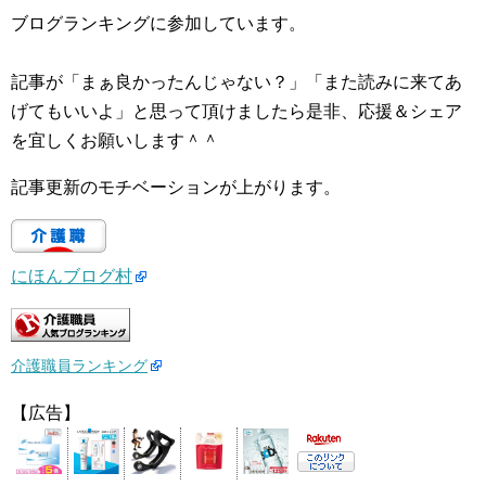
ブログランキングに参加しています。
記事が「まぁ良かったんじゃない？」「また読みに来てあ
げてもいいよ」と思って頂けましたら是非、応援＆シェア
を宜しくお願いします＾＾
記事更新のモチベーションが上がります。
にほんブログ村
介護職員ランキング
【広告】