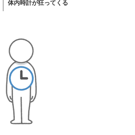
体内時計が狂ってくる