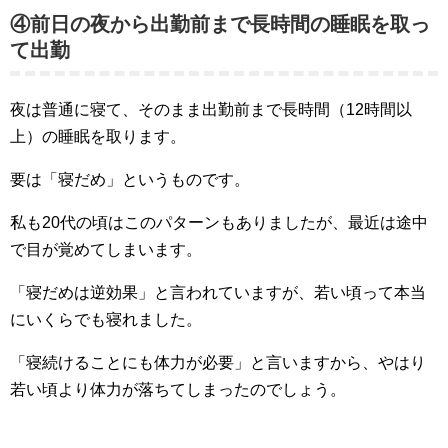
④前日の夜から出勤前まで長時間の睡眠を取っ
て出勤
夜は普通に寝て、そのまま出勤前まで長時間（12時間以
上）の睡眠を取ります。
要は「寝だめ」というものです。
私も20代の頃はこのパターンもありましたが、最近は途中
で目が覚めてしまいます。
「寝だめは逆効果」と言われていますが、若い頃って本当
にいくらでも寝れました。
「寝続けることにも体力が必要」と言いますから、やはり
若い頃より体力が落ちてしまったのでしょう。