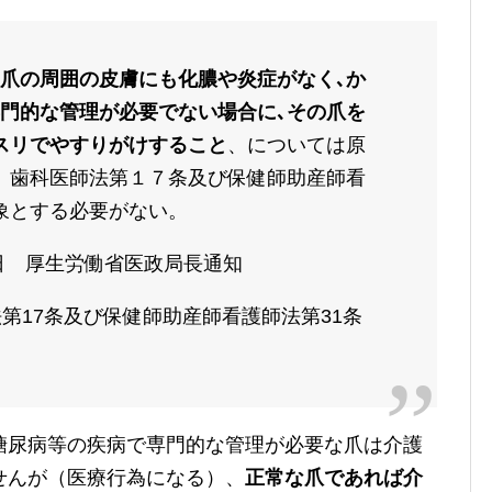
､爪の周囲の皮膚にも化膿や炎症がなく､か
専門的な管理が必要でない場合に､その爪を
スリでやすりがけすること
、については原
、歯科医師法第１７条及び保健師助産師看
象とする必要がない。
8日 厚生労働省医政局長通知
法第17条及び保健師助産師看護師法第31条
糖尿病等の疾病で専門的な管理が必要な爪は介護
せんが（医療行為になる）、
正常な爪であれば介