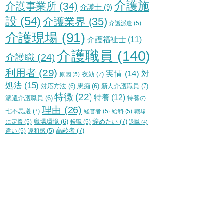
介護施
介護事業所
(34)
介護士
(9)
設
(54)
介護業界
(35)
介護派遣
(5)
介護現場
(91)
介護福祉士
(11)
介護職員
(140)
介護職
(24)
利用者
(29)
実情
(14)
対
夜勤
(7)
原因
(5)
処法
(15)
新人介護職員
(7)
対応方法
(6)
愚痴
(6)
特徴
(22)
特養
(12)
特養の
派遣介護職員
(6)
理由
(26)
七不思議
(7)
経営者
(5)
給料
(5)
職場
辞めたい
(7)
に定着
(5)
職場環境
(6)
転職
(5)
退職
(4)
高齢者
(7)
違い
(5)
違和感
(5)