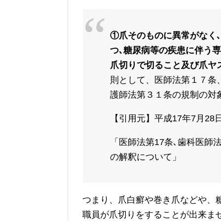
①爪そのものに異常がなく
つ､糖尿病等の疾患に伴う
爪切りで切ること及び爪ヤ
則として、医師法第１７条
護師法第３１条の規制の対
【引用元】平成17年7月2
「医師法第17条､歯科医師
の解釈について」
つまり、爪白癬や巻き爪などや、
職員が爪切りをすることが出来ま