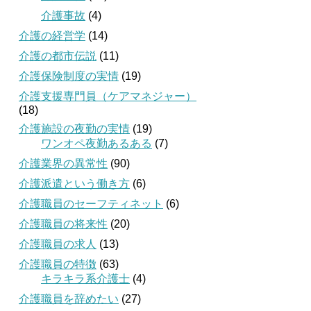
介護事故
(4)
介護の経営学
(14)
介護の都市伝説
(11)
介護保険制度の実情
(19)
介護支援専門員（ケアマネジャー）
(18)
介護施設の夜勤の実情
(19)
ワンオペ夜勤あるある
(7)
介護業界の異常性
(90)
介護派遣という働き方
(6)
介護職員のセーフティネット
(6)
介護職員の将来性
(20)
介護職員の求人
(13)
介護職員の特徴
(63)
キラキラ系介護士
(4)
介護職員を辞めたい
(27)