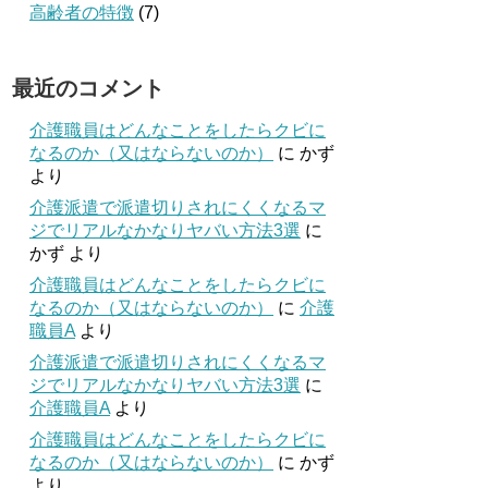
高齢者の特徴
(7)
最近のコメント
介護職員はどんなことをしたらクビに
なるのか（又はならないのか）
に
かず
より
介護派遣で派遣切りされにくくなるマ
ジでリアルなかなりヤバい方法3選
に
かず
より
介護職員はどんなことをしたらクビに
なるのか（又はならないのか）
に
介護
職員A
より
介護派遣で派遣切りされにくくなるマ
ジでリアルなかなりヤバい方法3選
に
介護職員A
より
介護職員はどんなことをしたらクビに
なるのか（又はならないのか）
に
かず
より