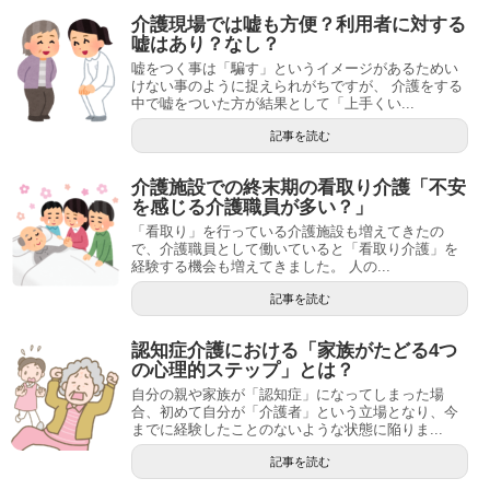
介護現場では嘘も方便？利用者に対する
嘘はあり？なし？
嘘をつく事は「騙す」というイメージがあるためい
けない事のように捉えられがちですが、 介護をする
中で嘘をついた方が結果として「上手くい...
記事を読む
介護施設での終末期の看取り介護「不安
を感じる介護職員が多い？」
「看取り」を行っている介護施設も増えてきたの
で、介護職員として働いていると「看取り介護」を
経験する機会も増えてきました。 人の...
記事を読む
認知症介護における「家族がたどる4つ
の心理的ステップ」とは？
自分の親や家族が「認知症」になってしまった場
合、初めて自分が「介護者」という立場となり、今
までに経験したことのないような状態に陥りま...
記事を読む