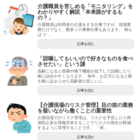
介護職員を苦しめる「モニタリング」を
わかりやすく解説「本来誰がするも
の？」
介護職員は利用者の介護をする仕事ですが、現場業
務だけでなく、数多くの事務仕事もあります。 例え
ば ケ...
記事を読む
「誤嚥してもいいので好きなものを食べ
させたい」という謎
高齢になると咀嚼や嚥下機能が低下して誤嚥したり
喉に詰めやすくなります。 毎年、お正月になると餅
を喉に詰まらせた高齢者の悲しいニ...
記事を読む
【介護現場のリスク管理】目の前の業務
を疑いながら働くことの重要性
介護現場でのリスク管理は、リスクを予見したり再
発防止策を情報共有することでリスクの発生が軽減
するように管理することです。 「発...
記事を読む