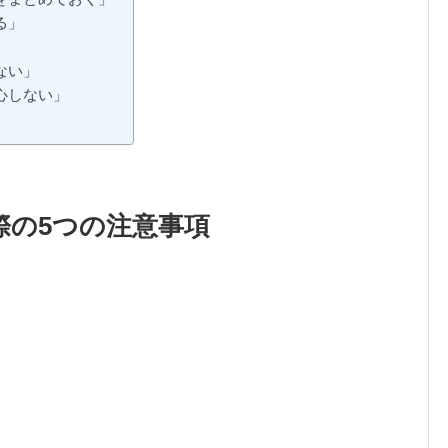
る」
ない」
心しない」
際の5つの注意事項