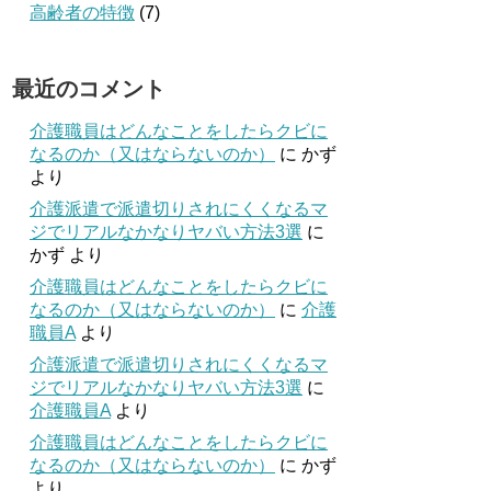
高齢者の特徴
(7)
最近のコメント
介護職員はどんなことをしたらクビに
なるのか（又はならないのか）
に
かず
より
介護派遣で派遣切りされにくくなるマ
ジでリアルなかなりヤバい方法3選
に
かず
より
介護職員はどんなことをしたらクビに
なるのか（又はならないのか）
に
介護
職員A
より
介護派遣で派遣切りされにくくなるマ
ジでリアルなかなりヤバい方法3選
に
介護職員A
より
介護職員はどんなことをしたらクビに
なるのか（又はならないのか）
に
かず
より