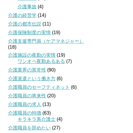
介護事故
(4)
介護の経営学
(14)
介護の都市伝説
(11)
介護保険制度の実情
(19)
介護支援専門員（ケアマネジャー）
(18)
介護施設の夜勤の実情
(19)
ワンオペ夜勤あるある
(7)
介護業界の異常性
(90)
介護派遣という働き方
(6)
介護職員のセーフティネット
(6)
介護職員の将来性
(20)
介護職員の求人
(13)
介護職員の特徴
(63)
キラキラ系介護士
(4)
介護職員を辞めたい
(27)