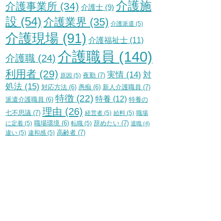
介護施
介護事業所
(34)
介護士
(9)
設
(54)
介護業界
(35)
介護派遣
(5)
介護現場
(91)
介護福祉士
(11)
介護職員
(140)
介護職
(24)
利用者
(29)
実情
(14)
対
夜勤
(7)
原因
(5)
処法
(15)
新人介護職員
(7)
対応方法
(6)
愚痴
(6)
特徴
(22)
特養
(12)
特養の
派遣介護職員
(6)
理由
(26)
七不思議
(7)
経営者
(5)
給料
(5)
職場
辞めたい
(7)
に定着
(5)
職場環境
(6)
転職
(5)
退職
(4)
高齢者
(7)
違い
(5)
違和感
(5)