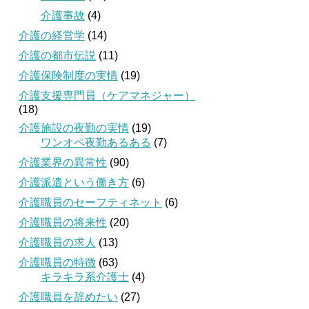
介護事故
(4)
介護の経営学
(14)
介護の都市伝説
(11)
介護保険制度の実情
(19)
介護支援専門員（ケアマネジャー）
(18)
介護施設の夜勤の実情
(19)
ワンオペ夜勤あるある
(7)
介護業界の異常性
(90)
介護派遣という働き方
(6)
介護職員のセーフティネット
(6)
介護職員の将来性
(20)
介護職員の求人
(13)
介護職員の特徴
(63)
キラキラ系介護士
(4)
介護職員を辞めたい
(27)