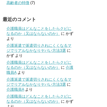
高齢者の特徴
(7)
最近のコメント
介護職員はどんなことをしたらクビに
なるのか（又はならないのか）
に
かず
より
介護派遣で派遣切りされにくくなるマ
ジでリアルなかなりヤバい方法3選
に
かず
より
介護職員はどんなことをしたらクビに
なるのか（又はならないのか）
に
介護
職員A
より
介護派遣で派遣切りされにくくなるマ
ジでリアルなかなりヤバい方法3選
に
介護職員A
より
介護職員はどんなことをしたらクビに
なるのか（又はならないのか）
に
かず
より