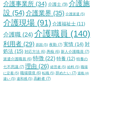
介護施
介護事業所
(34)
介護士
(9)
設
(54)
介護業界
(35)
介護派遣
(5)
介護現場
(91)
介護福祉士
(11)
介護職員
(140)
介護職
(24)
利用者
(29)
実情
(14)
対
夜勤
(7)
原因
(5)
処法
(15)
新人介護職員
(7)
対応方法
(6)
愚痴
(6)
特徴
(22)
特養
(12)
特養の
派遣介護職員
(6)
理由
(26)
七不思議
(7)
経営者
(5)
給料
(5)
職場
辞めたい
(7)
に定着
(5)
職場環境
(6)
転職
(5)
退職
(4)
高齢者
(7)
違い
(5)
違和感
(5)