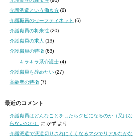
介護業界の異常性
(90)
介護派遣という働き方
(6)
介護職員のセーフティネット
(6)
介護職員の将来性
(20)
介護職員の求人
(13)
介護職員の特徴
(63)
キラキラ系介護士
(4)
介護職員を辞めたい
(27)
高齢者の特徴
(7)
最近のコメント
介護職員はどんなことをしたらクビになるのか（又はな
らないのか）
に
かず
より
介護派遣で派遣切りされにくくなるマジでリアルなかな