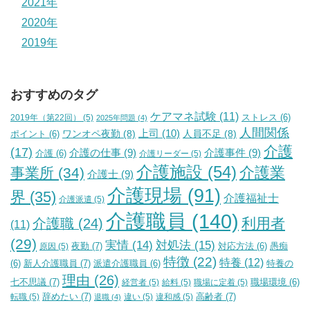
2021年
2020年
2019年
おすすめのタグ
ケアマネ試験
(11)
2019年（第22回）
(5)
ストレス
(6)
2025年問題
(4)
人間関係
上司
(10)
ワンオペ夜勤
(8)
人員不足
(8)
ポイント
(6)
介護
(17)
介護の仕事
(9)
介護事件
(9)
介護
(6)
介護リーダー
(5)
介護施設
(54)
介護業
事業所
(34)
介護士
(9)
介護現場
(91)
界
(35)
介護福祉士
介護派遣
(5)
介護職員
(140)
利用者
介護職
(24)
(11)
(29)
実情
(14)
対処法
(15)
夜勤
(7)
原因
(5)
対応方法
(6)
愚痴
特徴
(22)
特養
(12)
新人介護職員
(7)
特養の
(6)
派遣介護職員
(6)
理由
(26)
七不思議
(7)
経営者
(5)
給料
(5)
職場に定着
(5)
職場環境
(6)
辞めたい
(7)
高齢者
(7)
転職
(5)
違い
(5)
違和感
(5)
退職
(4)