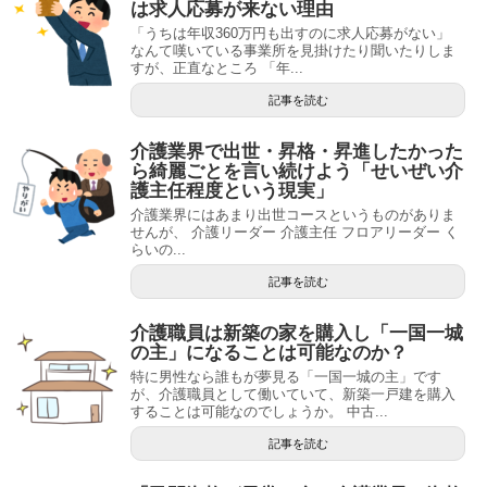
は求人応募が来ない理由
「うちは年収360万円も出すのに求人応募がない」
なんて嘆いている事業所を見掛けたり聞いたりしま
すが、正直なところ 「年...
記事を読む
介護業界で出世・昇格・昇進したかった
ら綺麗ごとを言い続けよう「せいぜい介
護主任程度という現実」
介護業界にはあまり出世コースというものがありま
せんが、 介護リーダー 介護主任 フロアリーダー く
らいの...
記事を読む
介護職員は新築の家を購入し「一国一城
の主」になることは可能なのか？
特に男性なら誰もが夢見る「一国一城の主」です
が、介護職員として働いていて、新築一戸建を購入
することは可能なのでしょうか。 中古...
記事を読む