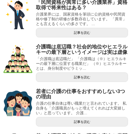
「民間資格が異常に多い介護業界」資格
取得で将来性はある？
介護業界には、国家資格を筆頭に公的資格や民間資
格や修了制の研修が多数存在しています。 「異常」
とも言えるくらいの多さです。 ...
記事を読む
介護職は底辺職？社会的地位やヒエラル
キーの最下層というイメージは実は虚像
「介護職は底辺職だ」 「介護職は（※）ヒエラルキ
ーの最下層に位置する職業だ」 （※）ヒエラルキー
とは、身分制度やピラミッ...
記事を読む
若者に介護の仕事をおすすめしない3つ
の理由
介護の仕事自体は尊い職業だと言われています。 私
自身も「介護職員がもっと増えてくれれば大変嬉し
い」と思っています。 介護...
記事を読む