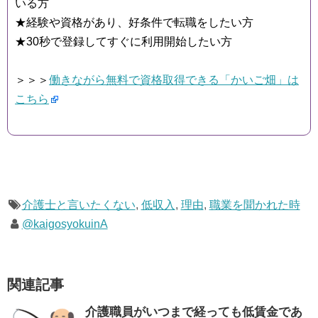
いる方
★経験や資格があり、好条件で転職をしたい方
★30秒で登録してすぐに利用開始したい方
＞＞＞
働きながら無料で資格取得できる「かいご畑」は
こちら
介護士と言いたくない
,
低収入
,
理由
,
職業を聞かれた時
@kaigosyokuinA
関連記事
介護職員がいつまで経っても低賃金であ