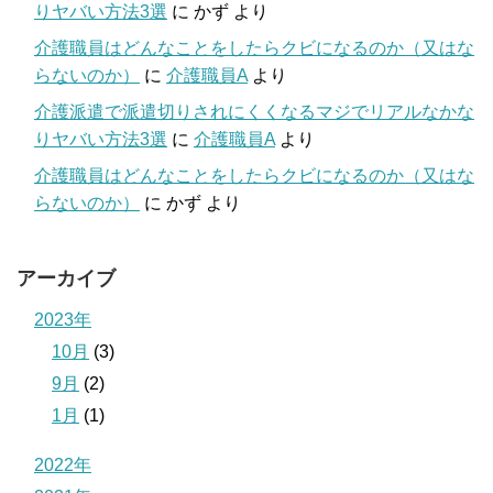
りヤバい方法3選
に
かず
より
介護職員はどんなことをしたらクビになるのか（又はな
らないのか）
に
介護職員A
より
介護派遣で派遣切りされにくくなるマジでリアルなかな
りヤバい方法3選
に
介護職員A
より
介護職員はどんなことをしたらクビになるのか（又はな
らないのか）
に
かず
より
アーカイブ
2023年
10月
(3)
9月
(2)
1月
(1)
2022年