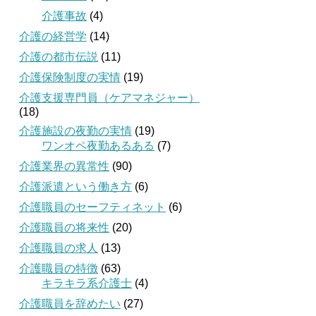
介護事故
(4)
介護の経営学
(14)
介護の都市伝説
(11)
介護保険制度の実情
(19)
介護支援専門員（ケアマネジャー）
(18)
介護施設の夜勤の実情
(19)
ワンオペ夜勤あるある
(7)
介護業界の異常性
(90)
介護派遣という働き方
(6)
介護職員のセーフティネット
(6)
介護職員の将来性
(20)
介護職員の求人
(13)
介護職員の特徴
(63)
キラキラ系介護士
(4)
介護職員を辞めたい
(27)