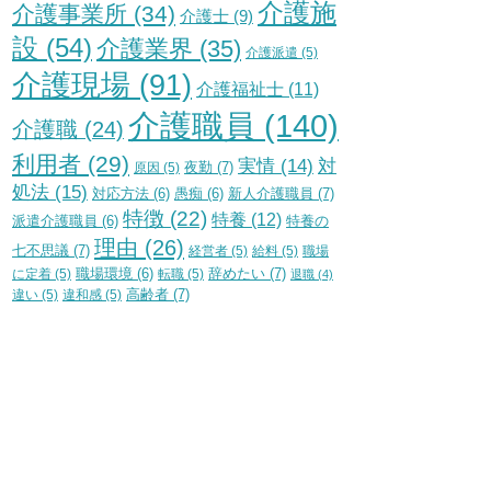
介護施
介護事業所
(34)
介護士
(9)
設
(54)
介護業界
(35)
介護派遣
(5)
介護現場
(91)
介護福祉士
(11)
介護職員
(140)
介護職
(24)
利用者
(29)
実情
(14)
対
夜勤
(7)
原因
(5)
処法
(15)
新人介護職員
(7)
対応方法
(6)
愚痴
(6)
特徴
(22)
特養
(12)
特養の
派遣介護職員
(6)
理由
(26)
七不思議
(7)
経営者
(5)
給料
(5)
職場
辞めたい
(7)
に定着
(5)
職場環境
(6)
転職
(5)
退職
(4)
高齢者
(7)
違い
(5)
違和感
(5)