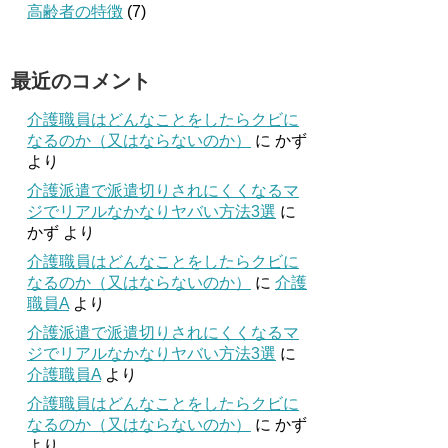
高齢者の特徴
(7)
最近のコメント
介護職員はどんなことをしたらクビに
なるのか（又はならないのか）
に
かず
より
介護派遣で派遣切りされにくくなるマ
ジでリアルなかなりヤバい方法3選
に
かず
より
介護職員はどんなことをしたらクビに
なるのか（又はならないのか）
に
介護
職員A
より
介護派遣で派遣切りされにくくなるマ
ジでリアルなかなりヤバい方法3選
に
介護職員A
より
介護職員はどんなことをしたらクビに
なるのか（又はならないのか）
に
かず
より