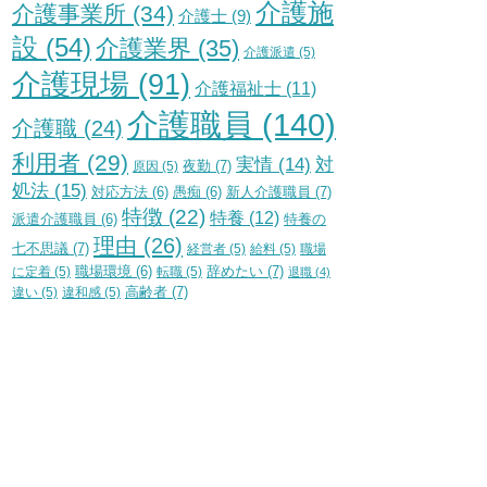
介護施
介護事業所
(34)
介護士
(9)
設
(54)
介護業界
(35)
介護派遣
(5)
介護現場
(91)
介護福祉士
(11)
介護職員
(140)
介護職
(24)
利用者
(29)
実情
(14)
対
夜勤
(7)
原因
(5)
処法
(15)
新人介護職員
(7)
対応方法
(6)
愚痴
(6)
特徴
(22)
特養
(12)
特養の
派遣介護職員
(6)
理由
(26)
七不思議
(7)
経営者
(5)
給料
(5)
職場
辞めたい
(7)
に定着
(5)
職場環境
(6)
転職
(5)
退職
(4)
高齢者
(7)
違い
(5)
違和感
(5)