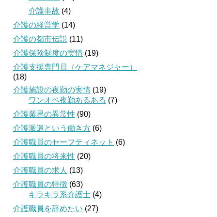
介護事故
(4)
介護の経営学
(14)
介護の都市伝説
(11)
介護保険制度の実情
(19)
介護支援専門員（ケアマネジャー）
(18)
介護施設の夜勤の実情
(19)
ワンオペ夜勤あるある
(7)
介護業界の異常性
(90)
介護派遣という働き方
(6)
介護職員のセーフティネット
(6)
介護職員の将来性
(20)
介護職員の求人
(13)
介護職員の特徴
(63)
キラキラ系介護士
(4)
介護職員を辞めたい
(27)