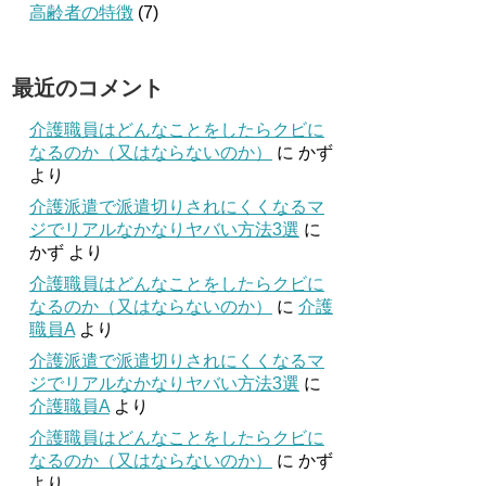
高齢者の特徴
(7)
最近のコメント
介護職員はどんなことをしたらクビに
なるのか（又はならないのか）
に
かず
より
介護派遣で派遣切りされにくくなるマ
ジでリアルなかなりヤバい方法3選
に
かず
より
介護職員はどんなことをしたらクビに
なるのか（又はならないのか）
に
介護
職員A
より
介護派遣で派遣切りされにくくなるマ
ジでリアルなかなりヤバい方法3選
に
介護職員A
より
介護職員はどんなことをしたらクビに
なるのか（又はならないのか）
に
かず
より