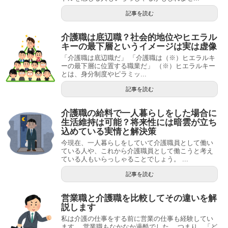
記事を読む
介護職は底辺職？社会的地位やヒエラル
キーの最下層というイメージは実は虚像
「介護職は底辺職だ」 「介護職は（※）ヒエラルキ
ーの最下層に位置する職業だ」 （※）ヒエラルキー
とは、身分制度やピラミッ...
記事を読む
介護職の給料で一人暮らしをした場合に
生活維持は可能？将来性には暗雲が立ち
込めている実情と解決策
今現在、一人暮らしをしていて介護職員として働い
ている人や、これから介護職員として働こうと考え
ている人もいらっしゃることでしょう。 ...
記事を読む
営業職と介護職を比較してその違いを解
説します
私は介護の仕事をする前に営業の仕事も経験してい
ます。 営業職もなかなか過酷でした。 つまり、「ど