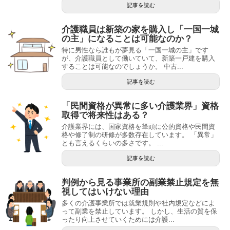
記事を読む
介護職員は新築の家を購入し「一国一城
の主」になることは可能なのか？
特に男性なら誰もが夢見る「一国一城の主」です
が、介護職員として働いていて、新築一戸建を購入
することは可能なのでしょうか。 中古...
記事を読む
「民間資格が異常に多い介護業界」資格
取得で将来性はある？
介護業界には、国家資格を筆頭に公的資格や民間資
格や修了制の研修が多数存在しています。 「異常」
とも言えるくらいの多さです。 ...
記事を読む
判例から見る事業所の副業禁止規定を無
視してはいけない理由
多くの介護事業所では就業規則や社内規定などによ
って副業を禁止しています。 しかし、生活の質を保
ったり向上させていくためには介護...