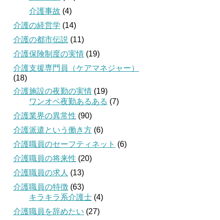
介護事故
(4)
介護の経営学
(14)
介護の都市伝説
(11)
介護保険制度の実情
(19)
介護支援専門員（ケアマネジャー）
(18)
介護施設の夜勤の実情
(19)
ワンオペ夜勤あるある
(7)
介護業界の異常性
(90)
介護派遣という働き方
(6)
介護職員のセーフティネット
(6)
介護職員の将来性
(20)
介護職員の求人
(13)
介護職員の特徴
(63)
キラキラ系介護士
(4)
介護職員を辞めたい
(27)