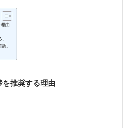
る理由
る」
確認」
拶を推奨する理由