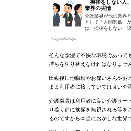
「挨拶をしない人
業界の実情
介護業界が他の業界
として「人間関係」
は「挨拶をしない、返
kaigo2025.xyz
そんな陰湿で不快な環境であって
持ちを切り替えなければなりませ
出勤後に他職種やお偉いさんやお
まま利用者に接していては良い介
介護職員は利用者に良い介護サー
り着く前に挨拶を無視される等を
るのですから本当におかしな世界