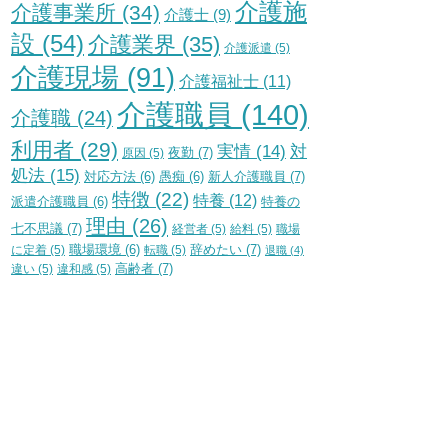
介護施
介護事業所
(34)
介護士
(9)
設
(54)
介護業界
(35)
介護派遣
(5)
介護現場
(91)
介護福祉士
(11)
介護職員
(140)
介護職
(24)
利用者
(29)
実情
(14)
対
夜勤
(7)
原因
(5)
処法
(15)
新人介護職員
(7)
対応方法
(6)
愚痴
(6)
特徴
(22)
特養
(12)
特養の
派遣介護職員
(6)
理由
(26)
七不思議
(7)
経営者
(5)
給料
(5)
職場
辞めたい
(7)
に定着
(5)
職場環境
(6)
転職
(5)
退職
(4)
高齢者
(7)
違い
(5)
違和感
(5)