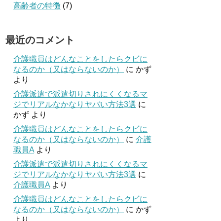
高齢者の特徴
(7)
最近のコメント
介護職員はどんなことをしたらクビに
なるのか（又はならないのか）
に
かず
より
介護派遣で派遣切りされにくくなるマ
ジでリアルなかなりヤバい方法3選
に
かず
より
介護職員はどんなことをしたらクビに
なるのか（又はならないのか）
に
介護
職員A
より
介護派遣で派遣切りされにくくなるマ
ジでリアルなかなりヤバい方法3選
に
介護職員A
より
介護職員はどんなことをしたらクビに
なるのか（又はならないのか）
に
かず
より