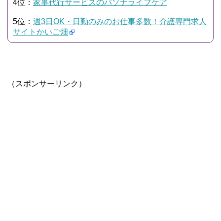
4位：
家事代行サービスのパソナライフケア
5位：
週3日OK・日勤のみのお仕事多数！介護専門求人
サイトかいご畑
（スポンサーリンク）