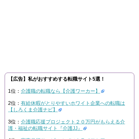
【広告】私がおすすめする転職サイト5選！
1位：
介護職の転職なら【介護ワーカー】
2位：
有給休暇がとりやすいホワイト企業への転職は
【しろくま介護ナビ】
3位：
介護職応援プロジェクト２０万円がもらえる介
護・福祉の転職サイト『介護JJ』