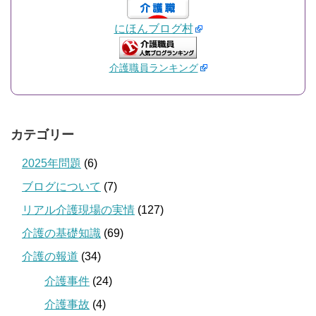
にほんブログ村
介護職員ランキング
カテゴリー
2025年問題
(6)
ブログについて
(7)
リアル介護現場の実情
(127)
介護の基礎知識
(69)
介護の報道
(34)
介護事件
(24)
介護事故
(4)