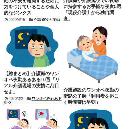
介護職が介護施設での夜勤
勤の不安を軽減するために
に持参するお手軽な夜食5選
気をつけていることや個人
「現役介護士から独自調
的なジンクス
査」
2020/4/15
介護施設の夜勤
の実情
2020/3/16
介護施設の夜勤
の実情
ワンオペ夜勤の場合、介護施設（事業
所）によっても違ってくるでしょうが、
介護施設では夜勤があります。 多くの場
大体「20時頃～翌朝7時頃までは夜勤者
合が16時間夜勤という長丁場になります
一人」になります。 ...
ので、途中でお腹が空きますし何か食べ
記事を読む
る物を持参する...
記事を読む
【総まとめ】介護職のワン
オペ夜勤あるある10選「リ
アル介護現場の実情に刮目
介護施設のワンオペ夜勤の
せよ」
暗黙の了解「利用者を起こ
2020/3/2
ワンオペ夜勤ある
す時間帯は早朝」
ある
介護施設で介護職として勤務すると切っ
2019/8/5
ワンオペ夜勤ある
ある
ても切れないのが夜勤です。 過去記事で
もワンオペ夜勤あるある的なものをいく
多くの介護施設の夜勤はワンオペ（一人
つか書いてきまし...
体制）です。 1人の介護職員で約20人の
記事を読む
利用者の介護を行う必要があるために、