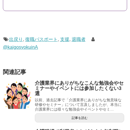
出戻り
,
復職パスポート
,
支援
,
退職者
@kaigosyokuinA
関連記事
介護業界にありがちなこんな勉強会やセ
ミナーやイベントには参加したくない3
選
以前、過去記事で「介護業界にありがちな無意味な
研修やセミナー」について言及しましたが、本当に
介護業界には様々な勉強会やイベントやセミ...
記事を読む