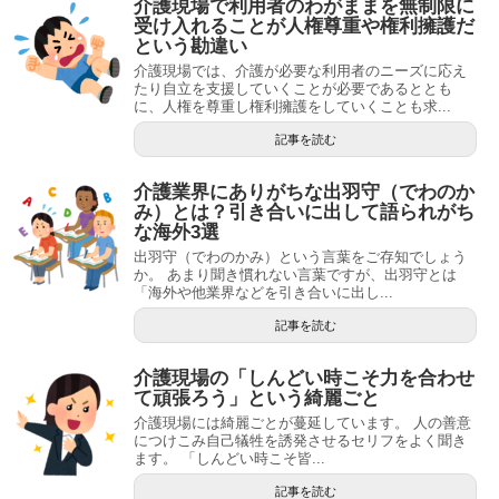
介護現場で利用者のわがままを無制限に
受け入れることが人権尊重や権利擁護だ
という勘違い
介護現場では、介護が必要な利用者のニーズに応え
たり自立を支援していくことが必要であるととも
に、人権を尊重し権利擁護をしていくことも求...
記事を読む
介護業界にありがちな出羽守（でわのか
み）とは？引き合いに出して語られがち
な海外3選
出羽守（でわのかみ）という言葉をご存知でしょう
か。 あまり聞き慣れない言葉ですが、出羽守とは
「海外や他業界などを引き合いに出し...
記事を読む
介護現場の「しんどい時こそ力を合わせ
て頑張ろう」という綺麗ごと
介護現場には綺麗ごとが蔓延しています。 人の善意
につけこみ自己犠牲を誘発させるセリフをよく聞き
ます。 「しんどい時こそ皆...
記事を読む