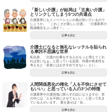
「新しい介護」が結局は「古臭い介護」
とリンクしてしまう5つの共通点
介護業界にもイノベーションの風が吹いているので
しょうか。 「これこそが新しい介護」 「介護業界の
既成概念をぶっ潰す！」 ...
記事を読む
介護士になると無礼なレッテルを貼られ
る摩訶不思議な世界
私自身、「介護の仕事をする人がもっと増えてくれ
れば良いなぁ」と思っている反面、待遇や将来性を
考えると「若者にはおすすめできない」とい...
記事を読む
人間関係悪化の権化「人を不快にさせて
もいい」と思っている人の3つの特徴
介護業界や介護現場に限らずの話になりますが、世
の中には「人を不快にさせてもいい」と思って生き
ている人がいます。 裏を返せば「自...
記事を読む