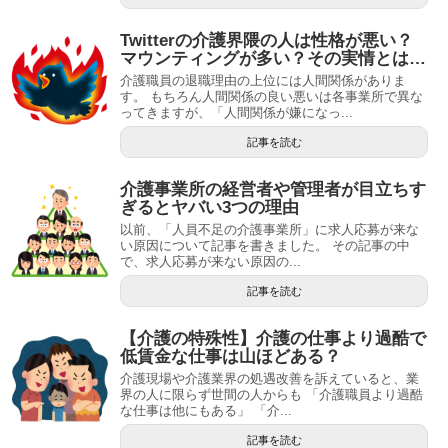
Twitterの介護界隈の人は性格が悪い？
マウンティングが多い？その実情とは…
介護職員の退職理由の上位には人間関係がありま
す。 もちろん人間関係の良い悪いは各事業所で異な
ってきますが、「人間関係が嫌になっ...
記事を読む
介護事業所の経営者や管理者が目立ちす
ぎるとヤバい3つの理由
以前、「人員不足の介護事業所」に求人応募が来な
い原因について記事を書きました。 その記事の中
で、求人応募が来ない原因の...
記事を読む
【介護の特殊性】介護の仕事より過酷で
低賃金な仕事は山ほどある？
介護現場や介護業界の処遇改善を訴えていると、業
界の人に限らず世間の人からも 「介護職員より過酷
な仕事は他にもある」 「介...
記事を読む