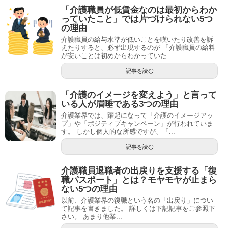
「介護職員が低賃金なのは最初からわか
っていたこと」では片づけられない5つ
の理由
介護職員の給与水準が低いことを嘆いたり改善を訴
えたりすると、必ず出現するのが 「介護職員の給料
が安いことは初めからわかっていた...
記事を読む
「介護のイメージを変えよう」と言って
いる人が眉唾である3つの理由
介護業界では、躍起になって「介護のイメージアッ
プ」や「ポジティブキャンペーン」が行われていま
す。 しかし個人的な所感ですが、「...
記事を読む
介護職員退職者の出戻りを支援する「復
職パスポート」とは？モヤモヤが止まら
ない5つの理由
以前、介護業界の復職という名の「出戻り」につい
て記事を書きました。 詳しくは下記記事をご参照下
さい。 あまり他業...