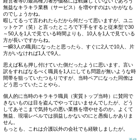
経営者等の最高権力者が価格には転嫁していないであろう
無益なキラキラ業務（サービス）を増やすのはいかがなも
のでしょうかね。
暇してるって言われたらだから何だって思いますが、ユニ
ットケア（笑）と言ったところで下手をすると従来型で30
～50人を1人で見ている時間よりも、10人を1人で見ている
方が長いですからね。
一瞬3人の職員になったと思ったら、すぐに2人で10人、片
方がいなければ1人で9人。
思えば私も押し付けていた側だったように思います。言い
訳をすればなるべく職員を1人にしても問題が無いような時
間帯を狙っていたつもりですが、当時ペアになった同僚は
どう思っていたことやら。
個人的に当時のキラキラ職員（実質トップ当時）に賛同で
きないものは目を盗んでやってはいませんでしたが、どう
してあそこまで気持ちの悪い業務を増やせるのか。よくて
無益、現場レベルでは損益しかないのにと愚痴しかありま
せん。
もっとも、これは介護以外の会社でも経験しましたが。
返信