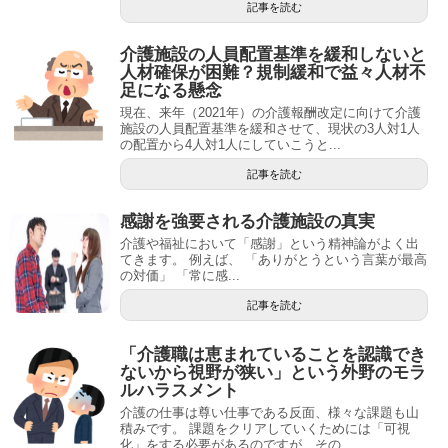
記事を読む
介護施設の人員配置基準を緩和しないと
人材確保が困難？規制緩和で益々人材不
足になる懸念
現在、来年（2021年）の介護報酬改定に向けて介護
施設の人員配置基準を緩和させて、現状の3人対1人
の配置から4人対1人にしていこうと...
記事を読む
感謝を強要される介護施設の真実
介護や福祉において「感謝」という精神論がよく出
てきます。 例えば、 「ありがとうという言葉が最高
の対価」 「常に感...
記事を読む
「介護職は恵まれていることを認識でき
ないから視野が狭い」という外野のモラ
ルハラスメント
介護の仕事は尊い仕事である反面、様々な課題も山
積みです。 課題をクリアしていくためには「可視
化」をする必要があるのですが、その...