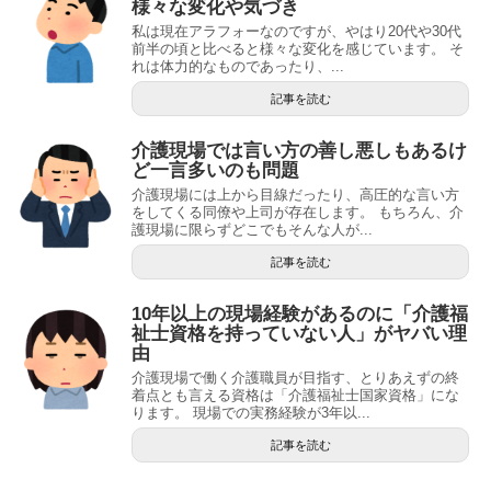
様々な変化や気づき
私は現在アラフォーなのですが、やはり20代や30代
前半の頃と比べると様々な変化を感じています。 そ
れは体力的なものであったり、...
記事を読む
介護現場では言い方の善し悪しもあるけ
ど一言多いのも問題
介護現場には上から目線だったり、高圧的な言い方
をしてくる同僚や上司が存在します。 もちろん、介
護現場に限らずどこでもそんな人が...
記事を読む
10年以上の現場経験があるのに「介護福
祉士資格を持っていない人」がヤバい理
由
介護現場で働く介護職員が目指す、とりあえずの終
着点とも言える資格は「介護福祉士国家資格」にな
ります。 現場での実務経験が3年以...
記事を読む