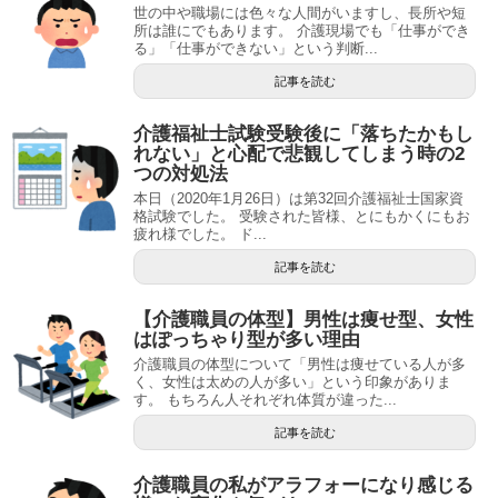
世の中や職場には色々な人間がいますし、長所や短
所は誰にでもあります。 介護現場でも「仕事ができ
る」「仕事ができない」という判断...
記事を読む
介護福祉士試験受験後に「落ちたかもし
れない」と心配で悲観してしまう時の2
つの対処法
本日（2020年1月26日）は第32回介護福祉士国家資
格試験でした。 受験された皆様、とにもかくにもお
疲れ様でした。 ド...
記事を読む
【介護職員の体型】男性は痩せ型、女性
はぽっちゃり型が多い理由
介護職員の体型について「男性は痩せている人が多
く、女性は太めの人が多い」という印象がありま
す。 もちろん人それぞれ体質が違った...
記事を読む
介護職員の私がアラフォーになり感じる