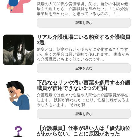
職場の人間関係や労働環境、又は、自分の体調や健
康面の理由から「介護職員を辞めたい」「この介護
事業所を辞めたい」と思っているものの、「...
記事を読む
リアル介護現場にいる豹変する介護職員
3選
豹変とは、態度や行いが明らかに変化することです
が、多くの場合は悪い意味で使われます。 裏表があ
る介護職員ともよく似ているのです...
記事を読む
下品なセリフや汚い言葉を多用する介護
職員が信用できない5つの理由
介護現場では色々な性格や人間性の介護職員が存在
します。 技術が伴わなかったり、性格に難があるよ
うな人もいます。 それが良...
記事を読む
【介護職員】仕事が遅い人は「優先順位
がわからない」ことに原因があった